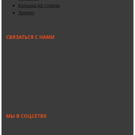
Крошка из стекла
Эрклез
СВЯЗАТЬСЯ С НАМИ
+7 950 299-44-33
+7 902 480-88-44
Primkamni25@yandex.ru
+7 950 299-44-33
МЫ В СОЦСЕТЯХ