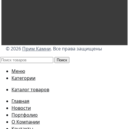
https://vk.com/primkamni
https://t.me/primkamni
https://max.ru/id2536239806_biz
© 2026
Прим Камни
. Все права защищены
Поиск
Меню
Категории
Каталог товаров
Главная
Новости
Портфолио
О Компании
Контакты