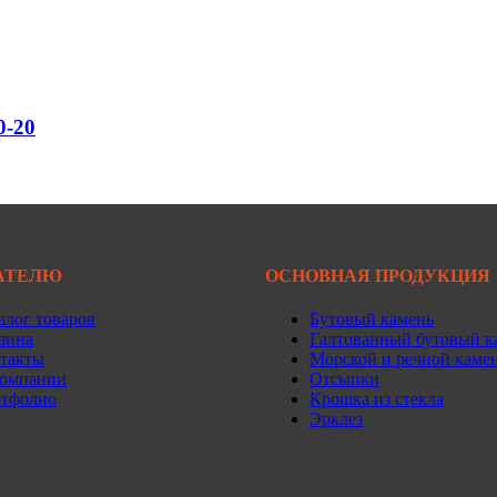
0-20
АТЕЛЮ
ОСНОВНАЯ ПРОДУКЦИЯ
алог товаров
Бутовый камень
зина
Галтованный бутовый к
такты
Морской и речной каме
омпании
Отсыпки
тфолио
Крошка из стекла
Эрклез