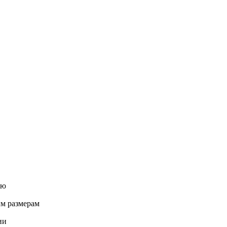
ню
м размерам
ии