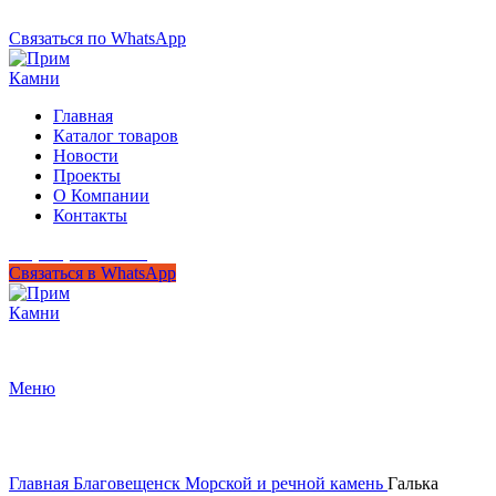
+7 (950) 299-44-33
Связаться по WhatsApp
Главная
Каталог товаров
Новости
Проекты
О Компании
Контакты
+7 (950) 299-44-33
Связаться в WhatsApp
Гипермаркет природного камня
Меню
Нажмите, чтобы увеличить
Главная
Благовещенск
Морской и речной камень
Галька