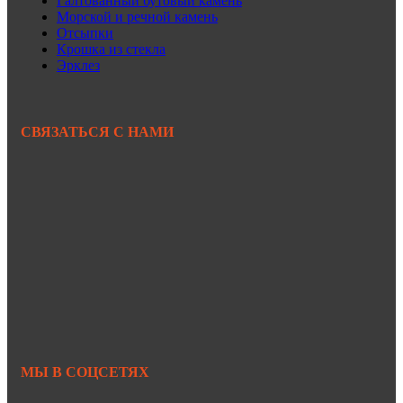
Галтованный бутовый камень
Морской и речной камень
Отсыпки
Крошка из стекла
Эрклез
СВЯЗАТЬСЯ С НАМИ
+7 950 299-44-33
+7 902 480-88-44
Primkamni25@yandex.ru
+7 950 299-44-33
МЫ В СОЦСЕТЯХ