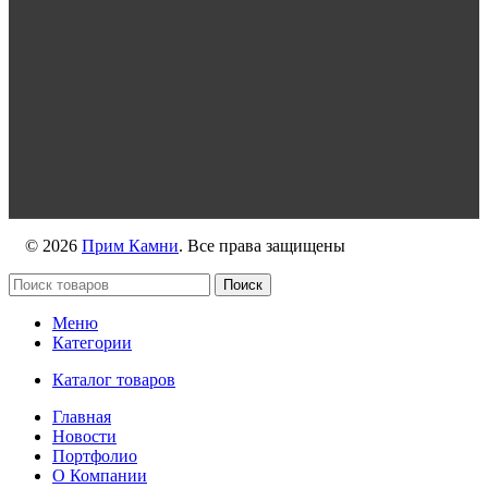
https://vk.com/primkamni
https://t.me/primkamni
https://max.ru/id2536239806_biz
© 2026
Прим Камни
. Все права защищены
Поиск
Меню
Категории
Каталог товаров
Главная
Новости
Портфолио
О Компании