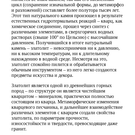
цикл (сохранение изначальной формы, до метаморфоз
и разложений) составляет более полутора тысяч лет.
Этот тип натурального камня произошел в результате
естественных гидротермальных реакций – кварц, как
химическое соединение, прошел через синтез с
различными элементами, в сверхгорячих водных
растворах (свыше 100° по Цельсию) с высочайшим
давлением. Получившийся в итоге натуральный
камень – златолит – невосприимчив ни к давлению,
ни к высоким температурам, ни к длительному
нахождению в водной среде. Несмотря на это,
златолит спокойно пилится и обрабатывается
обычным инструментом – из него легко создаются
предметы искусства и декора.
Златолит является одной из древнейших горных
пород – по структуре он является чистейшим
кварцитом – минералом, практически полностью
состоящим из кварца. Метаморфические изменения
кварцевого песчаника, и дальнейшее взаимодействие
различных элементов с кварцем создали свойства
златолита, по параметрам прочности,
износостойкости и твердости, превосходящие даже
гранит.