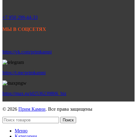
+7 950 299-44-33
МЫ В СОЦСЕТЯХ
https://vk.com/primkamni
https://t.me/primkamni
https://max.ru/id2536239806_biz
© 2026
Прим Камни
. Все права защищены
Поиск
Меню
Категории