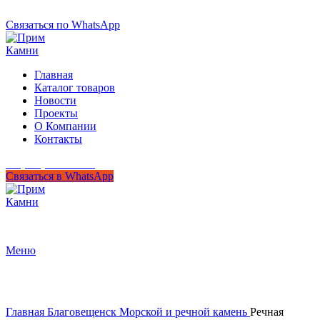
+7 (950) 299-44-33
Связаться по WhatsApp
Главная
Каталог товаров
Новости
Проекты
О Компании
Контакты
+7 (950) 299-44-33
Связаться в WhatsApp
Гипермаркет природного камня
Меню
Нажмите, чтобы увеличить
Главная
Благовещенск
Морской и речной камень
Речная