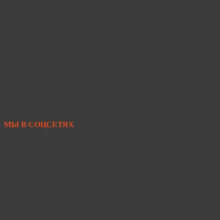
+7 950 299-44-33
+7 902 480-88-44
Primkamni25@yandex.ru
+7 950 299-44-33
МЫ В СОЦСЕТЯХ
https://vk.com/primkamni
https://t.me/primkamni