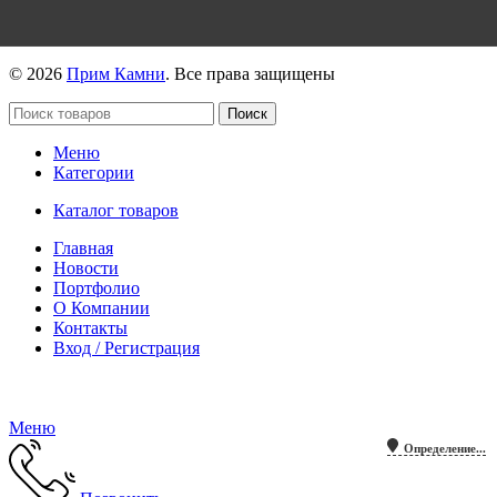
https://max.ru/id2536239806_biz
© 2026
Прим Камни
. Все права защищены
Поиск
Меню
Категории
Каталог товаров
Главная
Новости
Портфолио
О Компании
Контакты
Вход / Регистрация
Гипермаркет природного камня
Меню
Определение...