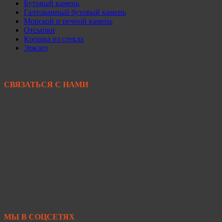
Бутовый камень
Галтованный бутовый камень
Морской и речной камень
Отсыпки
Крошка из стекла
Эрклез
СВЯЗАТЬСЯ С НАМИ
+7 950 299-44-33
+7 902 480-88-44
Primkamni25@yandex.ru
+7 950 299-44-33
МЫ В СОЦСЕТЯХ