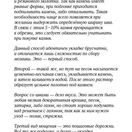
и резинового молотка. Так как камень имеет
рваные формы, при подгонке приходится
подпиливать камень, либо откалывать. Такая
необходимость чаще всего появляется при
желании выдержать определённую ширину шва.
В связи с этим 5−10% камня превращается
в обрезки, это следует обязательно учитывать
при покупке камня.
Данный способ идентичен укладке брусчатки,
и отличается лишь сложностью по сбору
мозаики. Это — первый способ.
Второй — такой же, но тут на песок насыпается
цементно-песчаная смесь, укладывается камень,
а затем заливается водой. После этого раствор
образует цельное полотно под камнем.
Вопрос со швами — дело вкуса. Это может быть
любая мелкая декоративная крошка, песок,
затирка, либо газон, но стоит хорошо подумать
над решением с газоном, так как за ним нужен
уход — полив, стрижка.
Третий вид мощения — это пошаговые дорожки.
Всё та же подушка, а далее — укладка