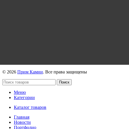
https://vk.com/primkamni
https://t.me/primkamni
https://max.ru/id2536239806_biz
© 2026
Прим Камни
. Все права защищены
Поиск
Меню
Категории
Каталог товаров
Главная
Новости
Портфолио