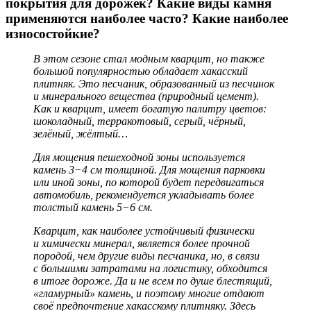
покрытия для дорожек? Какие виды камня
применяются наиболее часто? Какие наиболее
износостойкие?
В этом сезоне стал модным кварцит, но также
большой популярностью обладает хакасский
плитняк. Это песчаник, образованный из песчинок
и минерального вещества (природный цемент).
Как и кварцит, имеет богатую палитру цветов:
шоколадный, терракотовый, серый, чёрный,
зелёный, жёлтый…
Для мощения пешеходной зоны используется
камень 3−4 см толщиной. Для мощения парковки
или иной зоны, по которой будет передвигаться
автомобиль, рекомендуется укладывать более
толстый камень 5−6 см.
Кварцит, как наиболее устойчивый физически
и химически минерал, является более прочной
породой, чем другие виды песчаника, но, в связи
с большими затратами на логистику, обходится
в итоге дороже. Да и не всем по душе блестящий,
«гламурный» камень, и поэтому многие отдают
своё предпочтение хакасскому плитняку. Здесь