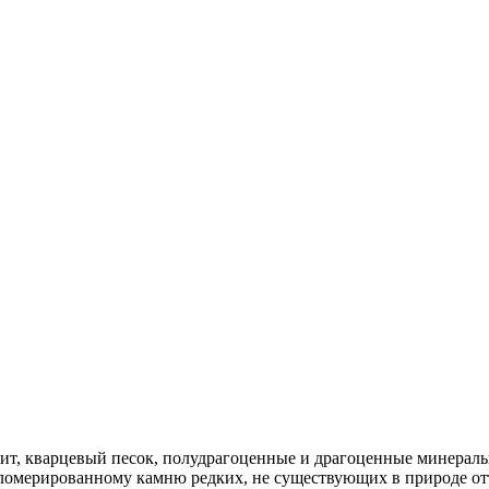
нит, кварцевый песок, полудрагоценные и драгоценные минералы
ломерированному камню редких, не существующих в природе отт