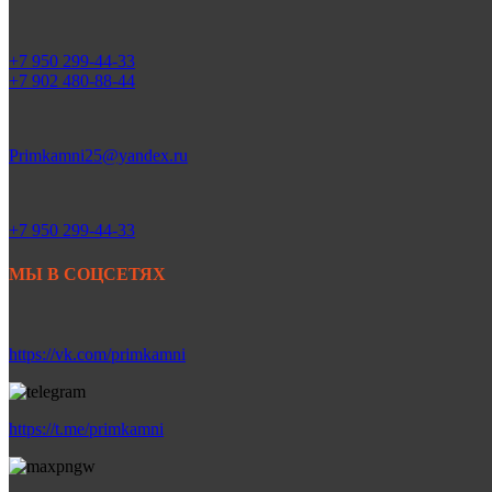
+7 950 299-44-33
+7 902 480-88-44
Primkamni25@yandex.ru
+7 950 299-44-33
МЫ В СОЦСЕТЯХ
https://vk.com/primkamni
https://t.me/primkamni