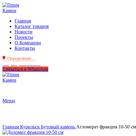
Главная
Каталог товаров
Новости
Проекты
О Компании
Контакты
Определение...
+7 (950) 299-44-33
Связаться в WhatsApp
Меню
Нажмите, чтобы увеличить
Главная
Курильск
Бутовый камень
Агломерат фракция 10-50 см