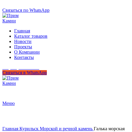
+7 (950) 299-44-33
Связаться по WhatsApp
Главная
Каталог товаров
Новости
Проекты
О Компании
Контакты
+7 (950) 299-44-33
Связаться в WhatsApp
Гипермаркет природного камня
Меню
Нажмите, чтобы увеличить
Главная
Курильск
Морской и речной камень
Галька морская