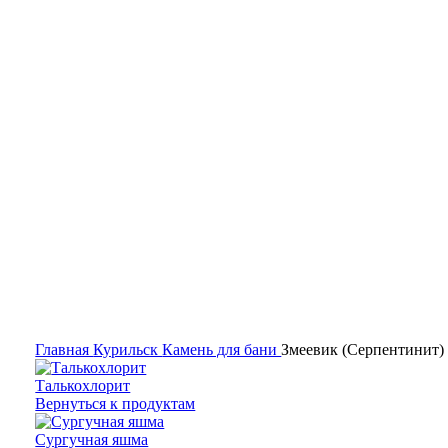
Гипермаркет природного камня
Главная
Курильск
Камень для бани
Змеевик (Серпентинит)
Талькохлорит
Вернуться к продуктам
Сургучная яшма