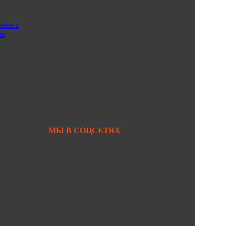
амень
+7 950 299-44-33
нь
+7 902 480-88-44
Primkamni25@yandex.ru
+7 950 299-44-33
МЫ В СОЦСЕТЯХ
https://vk.com/primkamni
https://t.me/primkamni