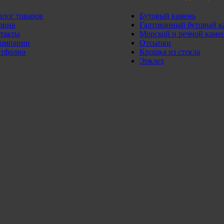
алог товаров
Бутовый камень
зина
Галтованный бутовый к
такты
Морской и речной каме
омпании
Отсыпки
тфолио
Крошка из стекла
Эрклез