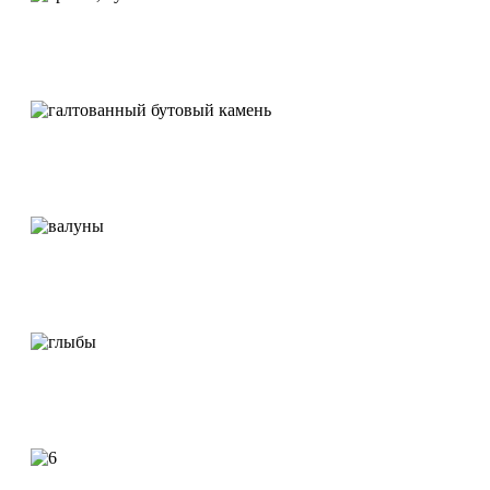
Эрклез
Галтованный бутовый камень
Валуны
Глыбы