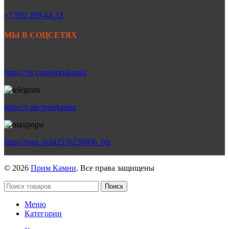
+7 950 299-44-33
МЫ В СОЦСЕТЯХ
https://vk.com/primkamni
https://t.me/primkamni
https://max.ru/id2536239806_biz
© 2026
Прим Камни
. Все права защищены
Поиск
Меню
Категории