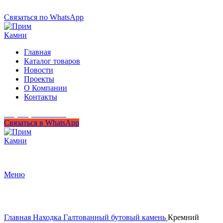
+7 (950) 299-44-33
Связаться по WhatsApp
Главная
Каталог товаров
Новости
Проекты
О Компании
Контакты
+7 (950) 299-44-33
Связаться в WhatsApp
Гипермаркет природного камня
Меню
Нажмите, чтобы увеличить
Главная
Находка
Галтованный бутовый камень
Кремний