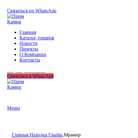
+7 (950) 299-44-33
Связаться по WhatsApp
Главная
Каталог товаров
Новости
Проекты
О Компании
Контакты
+7 (950) 299-44-33
Связаться в WhatsApp
Гипермаркет природного камня
Меню
Нажмите, чтобы увеличить
Главная
Находка
Глыбы
Мрамор