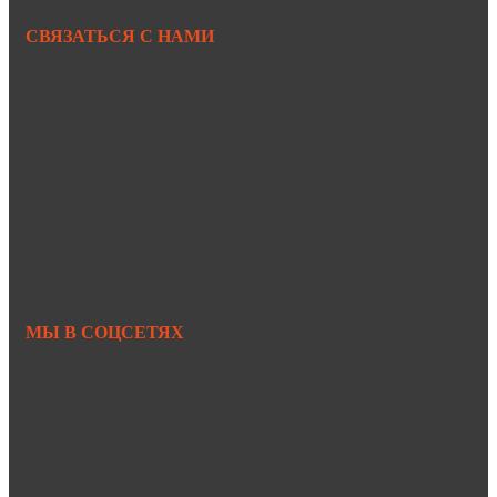
СВЯЗАТЬСЯ С НАМИ
+7 950 299-44-33
+7 902 480-88-44
Primkamni25@yandex.ru
+7 950 299-44-33
МЫ В СОЦСЕТЯХ
https://vk.com/primkamni
https://t.me/primkamni