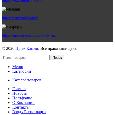
https://vk.com/primkamni
https://t.me/primkamni
https://max.ru/id2536239806_biz
© 2026
Прим Камни
. Все права защищены
Поиск
Меню
Категории
Каталог товаров
Главная
Новости
Портфолио
О Компании
Контакты
Вход / Регистрация