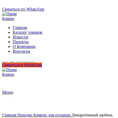
+7 (950) 299-44-33
Связаться по WhatsApp
Главная
Каталог товаров
Новости
Проекты
О Компании
Контакты
+7 (950) 299-44-33
Связаться в WhatsApp
Гипермаркет природного камня
Меню
Нажмите, чтобы увеличить
Главная
Находка
Камень для отсыпки
Декоративный щебень