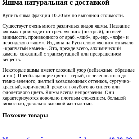
Яшма натуральная с доставкой
Купить яшма фракции 10-20 мм по выгодной стоимости.
Существует очень много различных видов яшмы. Название
«яшма» происходит от греч. «яспис» (пестрый), по всей
видимости, производного от араб. «яшб», др.-евр. «ясфе» и
персидского «яшм». Издавна на Руси слово «яспис» означало
«крапчатый камень». Это, прежде всего, алхимический
камень, связанный с трансмутацией или превращением
веществ.
Некоторые яшмы имеют сложный узор (пейзажные, образные
и т.п.). Преобладающие цвета – серый, от зеленоватого до
темно-зеленого, желтый всевозможных оттенков, сургучно-
красный, коричневый, реже от голубого до синего или
фиолетового цвета. Яшмы всегда непрозрачны. Они
характеризуются довольно плотным сложением, большой
вязкостью, довольно высокой жесткостью.
Похожие товары