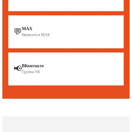
MAX
💬
Написать в MAX
ВКонтакте
📢
Группа VK