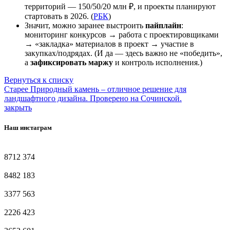
территорий — 150/50/20 млн ₽, и проекты планируют
стартовать в 2026. (
РБК
)
Значит, можно заранее выстроить
пайплайн
:
мониторинг конкурсов → работа с проектировщиками
→ «закладка» материалов в проект → участие в
закупках/подрядах. (И да — здесь важно не «победить»,
а
зафиксировать маржу
и контроль исполнения.)
Вернуться к списку
Старее
Природный камень – отличное решение для
ландшафтного дизайна. Проверено на Сочинской.
закрыть
Наш инстаграм
8712
374
8482
183
3377
563
2226
423