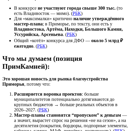
В конкурсе
не участвуют города свыше 300 тыс.
(то
есть Владивосток — мимо). (
РБК
)
Для «максималки» критично
наличие утверждённого
мастер-плана
; в Приморье, по тексту, они есть у
Владивостока, Артёма, Находки, Большого Камня,
Уссурийска, Арсеньева
. (
РБК
)
Общий «котёл» конкурса для ДФО —
около 5 млрд ₽
ежегодно
. (
РБК
)
Что мы думаем (позиция
ПримКамней):
Это хорошая новость для рынка благоустройства
Приморья
, потому что:
Расширяется воронка проектов
: больше
муниципалитетов потенциально дотягиваются до
крупных бюджетов → больше реальных объектов в
2026–2027. (
РБК
)
Мастер-планы становятся “пропуском” к деньгам
—
а значит, вырастет спрос на решения «не на сезон», а на
десятилетия (покрытия, бордюры, подпорные элементы,
габионы, камень, МАФ, ливнёвка, доступность). (
РБК
)