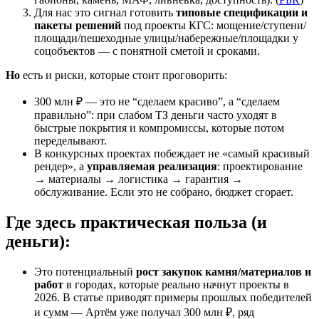
Для нас это сигнал готовить
типовые спецификации и
пакеты решений
под проекты КГС: мощение/ступени/
площади/пешеходные улицы/набережные/площадки у
соцобъектов — с понятной сметой и сроками.
Но
есть и риски, которые стоит проговорить:
300 млн ₽ — это не “сделаем красиво”, а “сделаем
правильно”: при слабом ТЗ деньги часто уходят в
быстрые покрытия и компромиссы, которые потом
переделывают.
В конкурсных проектах побеждает не «самый красивый
рендер», а
управляемая реализация
: проектирование
→ материалы → логистика → гарантия →
обслуживание. Если это не собрано, бюджет сгорает.
Где здесь практическая польза (и
деньги):
Это потенциальный
рост закупок камня/материалов и
работ
в городах, которые реально начнут проекты в
2026. В статье приводят примеры прошлых победителей
и сумм — Артём уже получал 300 млн ₽, ряд