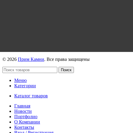
https://vk.com/primkamni
https://t.me/primkamni
https://max.ru/id2536239806_biz
© 2026
Прим Камни
. Все права защищены
Поиск
Меню
Категории
Каталог товаров
Главная
Новости
Портфолио
О Компании
Контакты
Вход / Регистрация