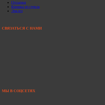
Отсыпки
Крошка из стекла
Эрклез
СВЯЗАТЬСЯ С НАМИ
+7 950 299-44-33
+7 902 480-88-44
Primkamni25@yandex.ru
+7 950 299-44-33
МЫ В СОЦСЕТЯХ