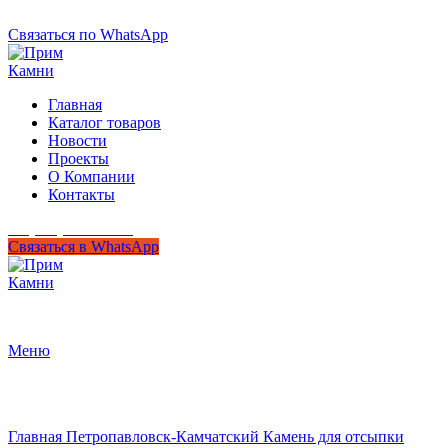
+7 (950) 299-44-33
Гипермаркет природного камня
Связаться по WhatsApp
Главная
Каталог товаров
Новости
Проекты
О Компании
Контакты
+7 (950) 299-44-33
Связаться в WhatsApp
Гипермаркет природного камня
Меню
Нажмите, чтобы увеличить
Главная
Петропавловск-Камчатский
Камень для отсыпки