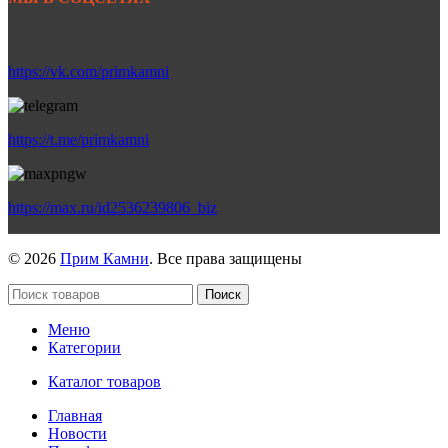
https://vk.com/primkamni
https://t.me/primkamni
https://max.ru/id2536239806_biz
© 2026
Прим Камни
. Все права защищены
Поиск
Меню
Категории
Каталог товаров
Главная
Новости