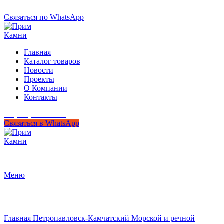
+7 (950) 299-44-33
Связаться по WhatsApp
Главная
Каталог товаров
Новости
Проекты
О Компании
Контакты
+7 (950) 299-44-33
Связаться в WhatsApp
Гипермаркет природного камня
Меню
Нажмите, чтобы увеличить
Главная
Петропавловск-Камчатский
Морской и речной