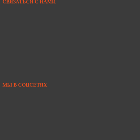
СВЯЗАТЬСЯ С НАМИ
+7 950 299-44-33
+7 902 480-88-44
Primkamni25@yandex.ru
+7 950 299-44-33
МЫ В СОЦСЕТЯХ
https://vk.com/primkamni
https://t.me/primkamni