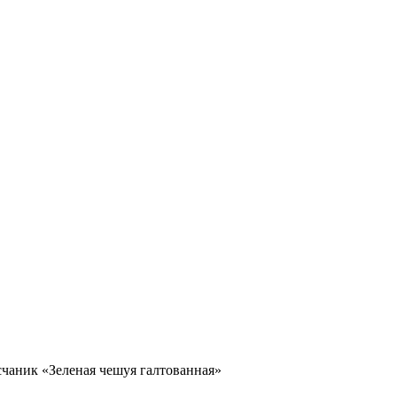
Гипермаркет природного камня
чаник «Зеленая чешуя галтованная»