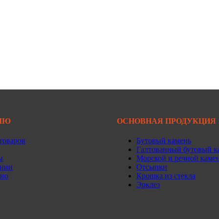
ЛЮ
ОСНОВНАЯ ПРОДУКЦИЯ
товаров
Бутовый камень
Галтованный бутовый к
ы
Морской и речной каме
ании
Отсыпки
лио
Крошка из стекла
Эрклез