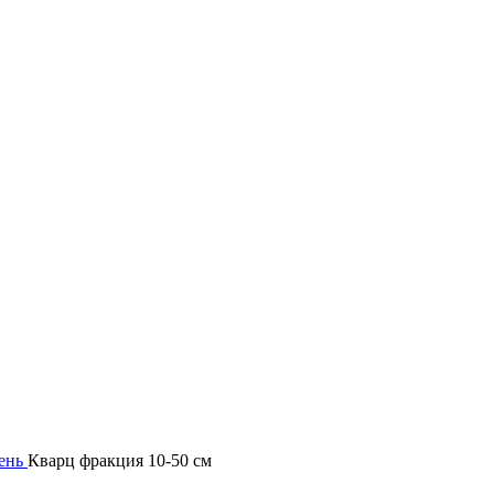
Гипермаркет природного камня
мень
Кварц фракция 10-50 см