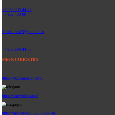
+7 950 299-44-33
+7 902 480-88-44
Primkamni25@yandex.ru
+7 950 299-44-33
МЫ В СОЦСЕТЯХ
https://vk.com/primkamni
https://t.me/primkamni
https://max.ru/id2536239806_biz