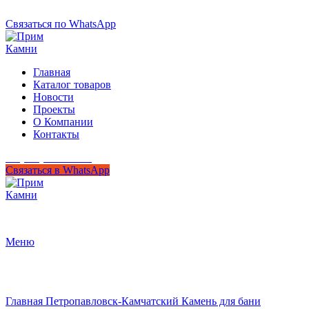
+7 (950) 299-44-33
Связаться по WhatsApp
Главная
Каталог товаров
Новости
Проекты
О Компании
Контакты
+7 (950) 299-44-33
Связаться в WhatsApp
Гипермаркет природного камня
Меню
Нажмите, чтобы увеличить
Главная
Петропавловск-Камчатский
Камень для бани