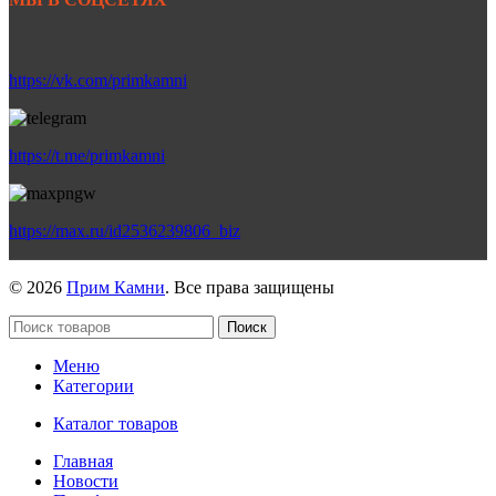
https://vk.com/primkamni
https://t.me/primkamni
https://max.ru/id2536239806_biz
© 2026
Прим Камни
. Все права защищены
Поиск
Меню
Категории
Каталог товаров
Главная
Новости