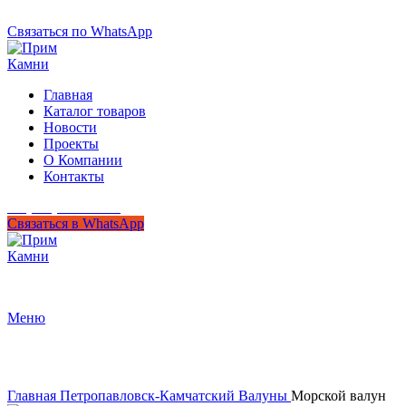
+7 (950) 299-44-33
Связаться по WhatsApp
Главная
Каталог товаров
Новости
Проекты
О Компании
Контакты
+7 (950) 299-44-33
Связаться в WhatsApp
Гипермаркет природного камня
Меню
Нажмите, чтобы увеличить
Главная
Петропавловск-Камчатский
Валуны
Морской валун