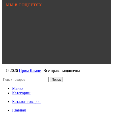
МЫ В СОЦСЕТЯХ
https://vk.com/primkamni
https://t.me/primkamni
https://max.ru/id2536239806_biz
© 2026
Прим Камни
. Все права защищены
Поиск
Меню
Категории
Каталог товаров
Главная