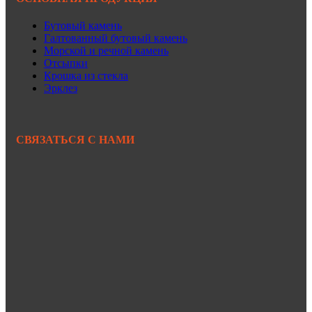
Бутовый камень
Галтованный бутовый камень
Морской и речной камень
Отсыпки
Крошка из стекла
Эрклез
СВЯЗАТЬСЯ С НАМИ
+7 950 299-44-33
+7 902 480-88-44
Primkamni25@yandex.ru
+7 950 299-44-33