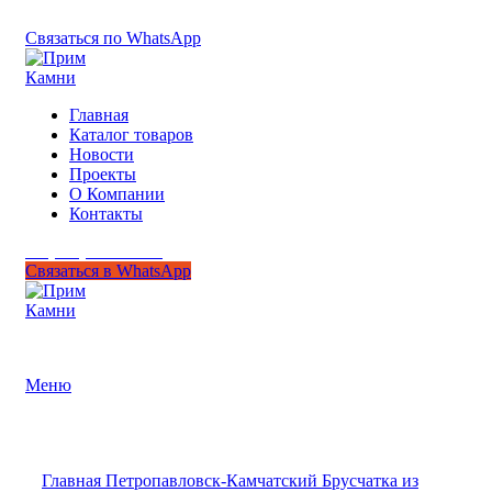
+7 (950) 299-44-33
Связаться по WhatsApp
Главная
Каталог товаров
Новости
Проекты
О Компании
Контакты
+7 (950) 299-44-33
Связаться в WhatsApp
Гипермаркет природного камня
Меню
Нажмите, чтобы увеличить
Главная
Петропавловск-Камчатский
Брусчатка из