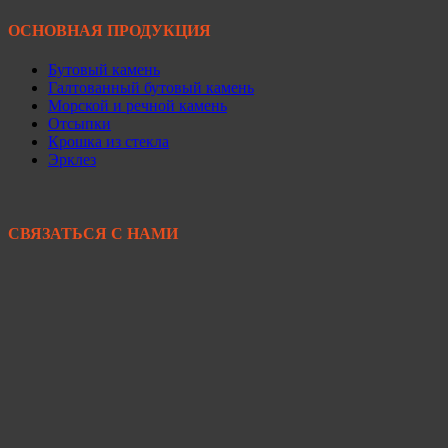
ОСНОВНАЯ ПРОДУКЦИЯ
Бутовый камень
Галтованный бутовый камень
Морской и речной камень
Отсыпки
Крошка из стекла
Эрклез
СВЯЗАТЬСЯ С НАМИ
+7 950 299-44-33
+7 902 480-88-44
Primkamni25@yandex.ru