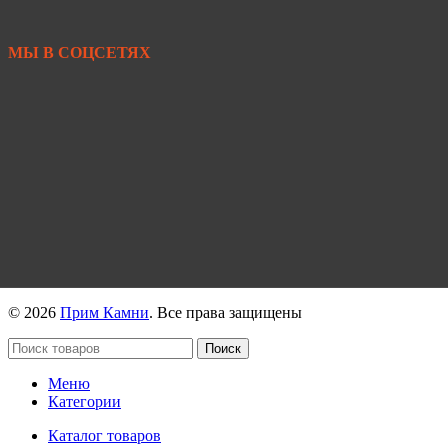
+7 950 299-44-33
МЫ В СОЦСЕТЯХ
https://vk.com/primkamni
https://t.me/primkamni
https://max.ru/id2536239806_biz
© 2026
Прим Камни
. Все права защищены
Поиск
Меню
Категории
Каталог товаров