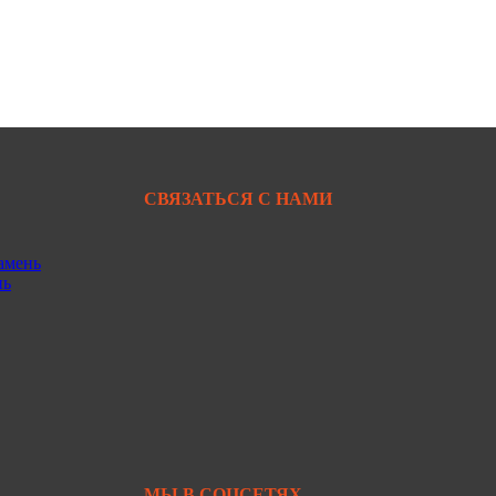
СВЯЗАТЬСЯ С НАМИ
амень
+7 950 299-44-33
нь
+7 902 480-88-44
Primkamni25@yandex.ru
+7 950 299-44-33
МЫ В СОЦСЕТЯХ