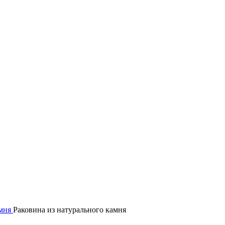
Гипермаркет природного камня
амня
Раковина из натурального камня