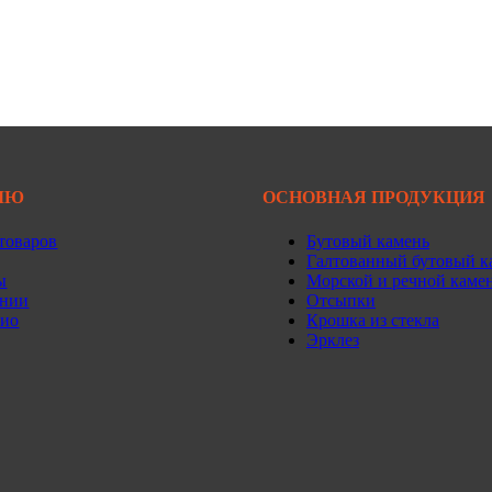
ЛЮ
ОСНОВНАЯ ПРОДУКЦИЯ
товаров
Бутовый камень
Галтованный бутовый к
ы
Морской и речной каме
ании
Отсыпки
лио
Крошка из стекла
Эрклез