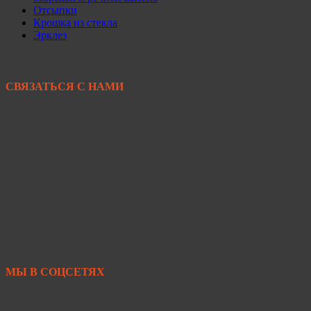
Отсыпки
Крошка из стекла
Эрклез
СВЯЗАТЬСЯ С НАМИ
+7 950 299-44-33
+7 902 480-88-44
Primkamni25@yandex.ru
+7 950 299-44-33
МЫ В СОЦСЕТЯХ