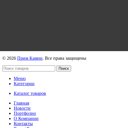
https://vk.com/primkamni
https://t.me/primkamni
https://max.ru/id2536239806_biz
© 2026
Прим Камни
. Все права защищены
Поиск
Меню
Категории
Каталог товаров
Главная
Новости
Портфолио
О Компании
Контакты