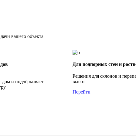
адачи вашего объекта
адов
Для подпорных стен и роств
Решения для склонов и переп
 дом и подчёркивает
высот
уру
Перейти