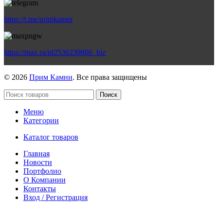
https://t.me/primkamni
https://max.ru/id2536239806_biz
© 2026
Прим Камни
. Все права защищены
Поиск
Меню
Категории
Каталог товаров
Главная
Новости
Портфолио
О Компании
Контакты
Вход / Регистрация
Гипермаркет природного камня