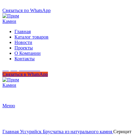
+7 (950) 299-44-33
Связаться по WhatsApp
Главная
Каталог товаров
Новости
Проекты
О Компании
Контакты
+7 (950) 299-44-33
Связаться в WhatsApp
Гипермаркет природного камня
Меню
Нажмите, чтобы увеличить
Главная
Уссурийск
Брусчатка из натурального камня
Серицит