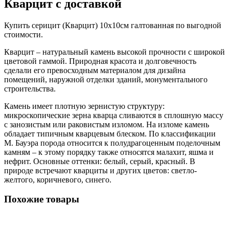
Кварцит с доставкой
Купить серицит (Кварцит) 10х10см галтованная по выгодной
стоимости.
Кварцит – натуральный камень высокой прочности с широкой
цветовой гаммой. Природная красота и долговечность
сделали его превосходным материалом для дизайна
помещений, наружной отделки зданий, монументального
строительства.
Камень имеет плотную зернистую структуру:
микроскопические зерна кварца сливаются в сплошную массу
с занозистым или раковистым изломом. На изломе камень
обладает типичным кварцевым блеском. По классификации
М. Бауэра порода относится к полудрагоценным поделочным
камням – к этому порядку также относятся малахит, яшма и
нефрит. Основные оттенки: белый, серый, красный. В
природе встречают кварциты и других цветов: светло-
желтого, коричневого, синего.
Похожие товары