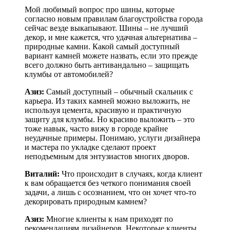
Мой любимый вопрос про шины, которые
согласно новым правилам благоустройства города
сейчас везде выкапывают. Шины – не лучший
декор, и мне кажется, что удачная альтернатива –
природные камни. Какой самый доступный
вариант камней можете назвать, если это прежде
всего должно быть антивандально – защищать
клумбы от автомобилей?
Азиз:
Самый доступный – обычный скальник с
карьера. Из таких камней можно выложить, не
используя цемента, красивую и практичную
защиту для клумбы. Но красиво выложить – это
тоже навык, часто вижу в городе крайне
неудачные примеры. Понимаю, услуги дизайнера
и мастера по укладке сделают проект
неподъемным для энтузиастов многих дворов.
Виталий:
Что происходит в случаях, когда клиент
к вам обращается без четкого понимания своей
задачи, а лишь с осознанием, что он хочет что-то
декорировать природным камнем?
Азиз:
Многие клиенты к нам приходят по
рекомендациям дизайнеров. Некоторые клиенты