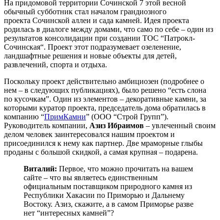
На придомовой территории Сочинской 7 этой весной
обычный субботник стал началом грандиозного
проекта Сочинской аллеи и сада камней. Идея проекта
родилась в диалоге между домами, что само по себе – один из
результатов консолидации при создании ТОС “Патрокл-
Сочинская“. Проект этот подразумевает озеленение,
ландшафтные решения и новые объекты для детей,
развлечений, спорта и отдыха.
Поскольку проект действительно амбициозен (подробнее о
нем – в следующих публикациях), было решено “есть слона
по кусочкам”. Один из элементов – декоративные камни, за
которыми куратор проекта, председатель дома обратилась в
компанию “
ПримКамни
” (ООО “Строй Групп”).
Руководитель компании,
Азиз Ибраимов
– увлеченный своим
делом человек заинтересовался нашим проектом и
присоединился к нему как партнер. Две мраморные глыбы
проданы с большой скидкой, а самая крупная – подарена.
Виталий:
Первое, что можно прочитать на вашем
сайте – что вы являетесь единственным
официальным поставщиком природного камня из
Республики Хакасии по Приморью и Дальнему
Востоку. Азиз, скажите, а в самом Приморье разве
нет “интересных камней”?