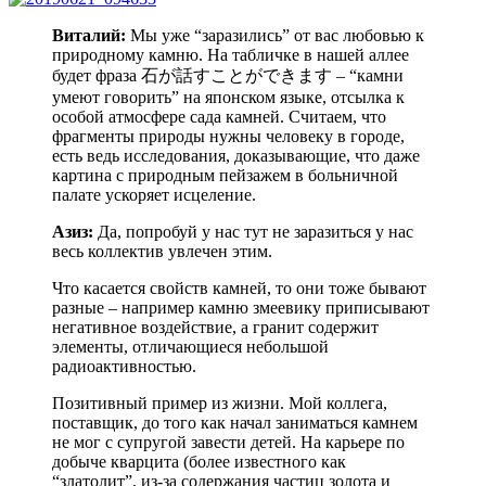
Виталий:
Мы уже “заразились” от вас любовью к
природному камню. На табличке в нашей аллее
будет фраза 石が話すことができます – “камни
умеют говорить” на японском языке, отсылка к
особой атмосфере сада камней. Считаем, что
фрагменты природы нужны человеку в городе,
есть ведь исследования, доказывающие, что даже
картина с природным пейзажем в больничной
палате ускоряет исцеление.
Азиз:
Да, попробуй у нас тут не заразиться у нас
весь коллектив увлечен этим.
Что касается свойств камней, то они тоже бывают
разные – например камню змеевику приписывают
негативное воздействие, а гранит содержит
элементы, отличающиеся небольшой
радиоактивностью.
Позитивный пример из жизни. Мой коллега,
поставщик, до того как начал заниматься камнем
не мог с супругой завести детей. На карьере по
добыче кварцита (более известного как
“златолит”, из-за содержания частиц золота и