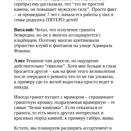
серебра) ему рассказали, что “это не простой
камень, он повышает мужскую силу”. Просто факт
– за прошедшие 7 лет с начала его работы у них в
семье родилось ПЯТЕРО детей!
Виталий:
Читал, что излучение гранита
безвредно, но он у многих ассоциируется с
кладбищем. Поэтому многие критиковали
убранство клумб и фонтанов на улице Адмирала
Фокина.
Азиз:
Решение там дорогое, но ощущение
действительно “тяжелое”. Хотя мне больше в глаза
бросается другое – как на фоне этого великолепия
после очередного ремонта что-то не так уложили,
к примеру где-то желоб водостока просто ведет в
никуда.
Иногда гранит путают с мрамором – спрашивают
гранитную крошку, подразумевая мраморную – те
самые “белые камушки”. Если отказаться от
гранита, то есть много других интересных и
красивых пород камней, к примеру габбро, яшма.
Кстати, мы планируем расширять ассортимент в