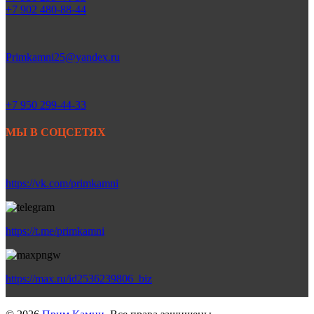
+7 902 480-88-44
Primkamni25@yandex.ru
+7 950 299-44-33
МЫ В СОЦСЕТЯХ
https://vk.com/primkamni
https://t.me/primkamni
https://max.ru/id2536239806_biz