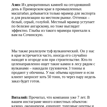
Азиз:
Из декоративных камней на сегодняшний
день в Приморском крае в промышленных
масштабах добывается только мрамор для экспорта
и для реализации на местном рынке. Оттенки –
белый, серый, голубой. Местный мрамор уступает
по белизне ангарскому, но тоже выглядит
эффектно. Глыбы из такого мрамора приехали к
вам на Сочинскую.
Мы также реализуем туф вулканический. Он у нас
в крае встречается часто, иногда его случайно
находят в огороде или при строительстве. Кто-то
целенаправленно ищет такие камни в лесу рядом с
вулканами – накидали грузовичок 3 тонны и
продают у обочины. У нас объемы крупнее и если
клиент запросит хоть 50 тонн, то через пару недель
заказ будет готов.
Виталий:
Прочитал, что компании уже 7 лет. В
вашем инстаграме много известных объектов:
казино, океанариум, аэропорт, торговые центры и