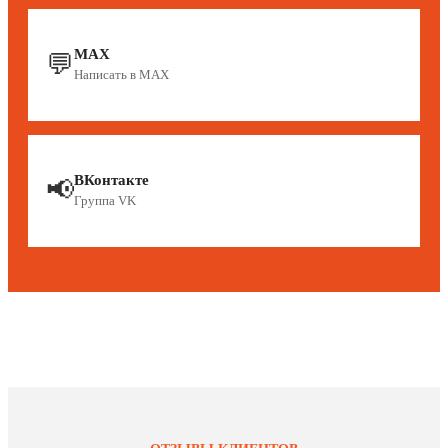
MAX
💬
Написать в MAX
ВКонтакте
📢
Группа VK