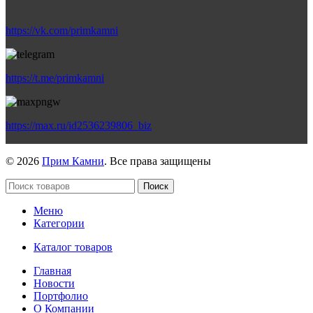
https://vk.com/primkamni
https://t.me/primkamni
https://max.ru/id2536239806_biz
© 2026
Прим Камни
. Все права защищены
Поиск
Меню
Категории
Каталог товаров
Главная
Новости
Портфолио
О Компании