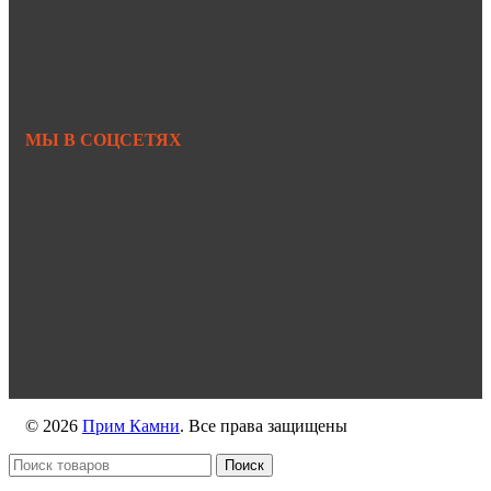
Primkamni25@yandex.ru
+7 950 299-44-33
МЫ В СОЦСЕТЯХ
https://vk.com/primkamni
https://t.me/primkamni
https://max.ru/id2536239806_biz
© 2026
Прим Камни
. Все права защищены
Поиск