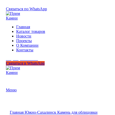
+7 (950) 299-44-33
Связаться по WhatsApp
Главная
Каталог товаров
Новости
Проекты
О Компании
Контакты
+7 (950) 299-44-33
Связаться в WhatsApp
Гипермаркет природного камня
Меню
Нажмите, чтобы увеличить
Главная
Южно-Сахалинск
Камень для облицовки