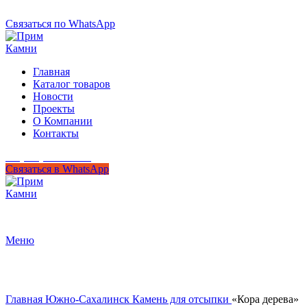
+7 (950) 299-44-33
Связаться по WhatsApp
Главная
Каталог товаров
Новости
Проекты
О Компании
Контакты
+7 (950) 299-44-33
Связаться в WhatsApp
Гипермаркет природного камня
Меню
Нажмите, чтобы увеличить
Главная
Южно-Сахалинск
Камень для отсыпки
«Кора дерева»