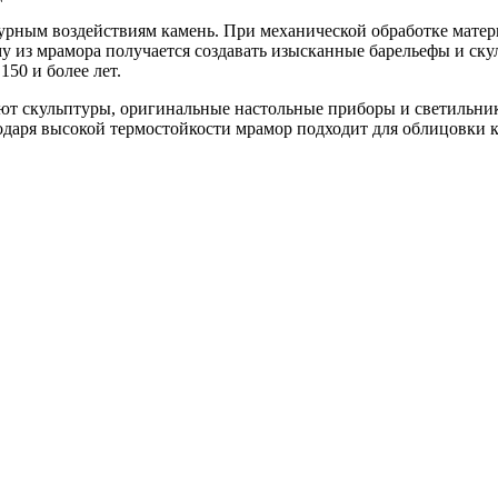
рным воздействиям камень. При механической обработке материа
ому из мрамора получается создавать изысканные барельефы и с
50 и более лет.
ют скульптуры, оригинальные настольные приборы и светильник
одаря высокой термостойкости мрамор подходит для облицовки 