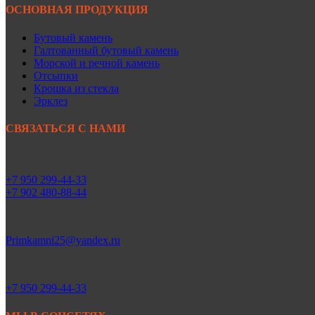
ОСНОВНАЯ ПРОДУКЦИЯ
Бутовый камень
Галтованный бутовый камень
Морской и речной камень
Отсыпки
Крошка из стекла
Эрклез
СВЯЗАТЬСЯ С НАМИ
+7 950 299-44-33
+7 902 480-88-44
Primkamni25@yandex.ru
+7 950 299-44-33