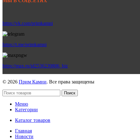
МЫ В СОЦСЕТЯХ
https://vk.com/primkamni
https://t.me/primkamni
https://max.ru/id2536239806_biz
© 2026
Прим Камни
. Все права защищены
Поиск
Меню
Категории
Каталог товаров
Главная
Новости