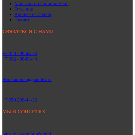
Морской и речной камень
Отсыпки
Крошка из стекла
Эрклез
СВЯЗАТЬСЯ С НАМИ
+7 950 299-44-33
+7 902 480-88-44
Primkamni25@yandex.ru
+7 950 299-44-33
МЫ В СОЦСЕТЯХ
https://vk.com/primkamni