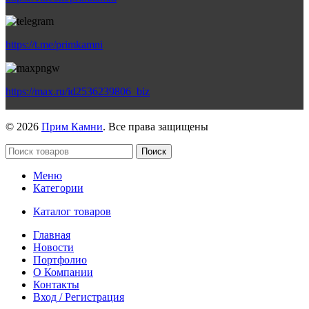
https://t.me/primkamni
https://max.ru/id2536239806_biz
© 2026
Прим Камни
. Все права защищены
Поиск
Меню
Категории
Каталог товаров
Главная
Новости
Портфолио
О Компании
Контакты
Вход / Регистрация