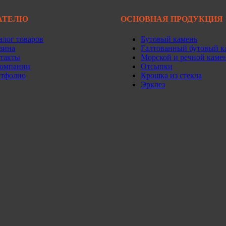
АТЕЛЮ
ОСНОВНАЯ ПРОДУКЦИЯ
алог товаров
Бутовый камень
зина
Галтованный бутовый к
такты
Морской и речной каме
омпании
Отсыпки
тфолио
Крошка из стекла
Эрклез