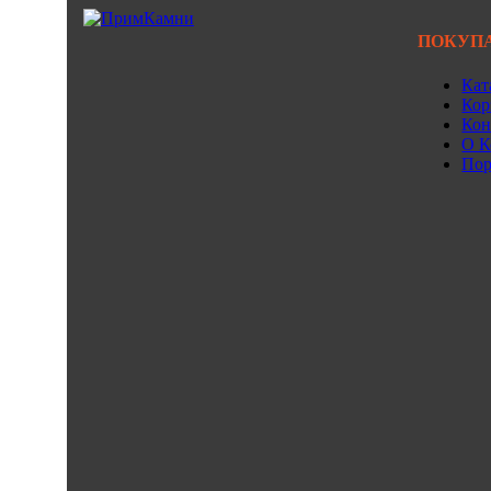
ПОКУП
Кат
Кор
Кон
О К
Пор