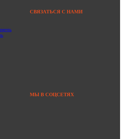
СВЯЗАТЬСЯ С НАМИ
амень
+7 950 299-44-33
нь
+7 902 480-88-44
Primkamni25@yandex.ru
+7 950 299-44-33
МЫ В СОЦСЕТЯХ
https://vk.com/primkamni
https://t.me/primkamni