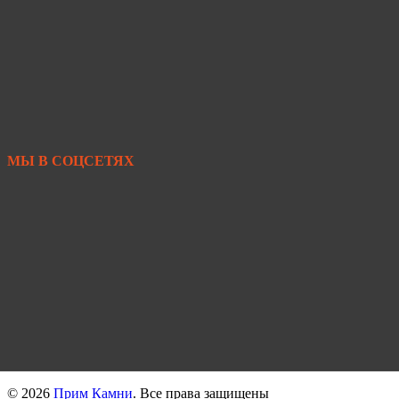
+7 902 480-88-44
Primkamni25@yandex.ru
+7 950 299-44-33
МЫ В СОЦСЕТЯХ
https://vk.com/primkamni
https://t.me/primkamni
https://max.ru/id2536239806_biz
© 2026
Прим Камни
. Все права защищены