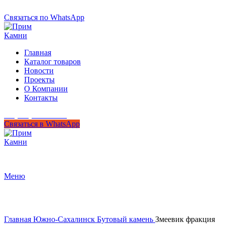
+7 (950) 299-44-33
Связаться по WhatsApp
Главная
Каталог товаров
Новости
Проекты
О Компании
Контакты
+7 (950) 299-44-33
Связаться в WhatsApp
Гипермаркет природного камня
Меню
Нажмите, чтобы увеличить
Главная
Южно-Сахалинск
Бутовый камень
Змеевик фракция