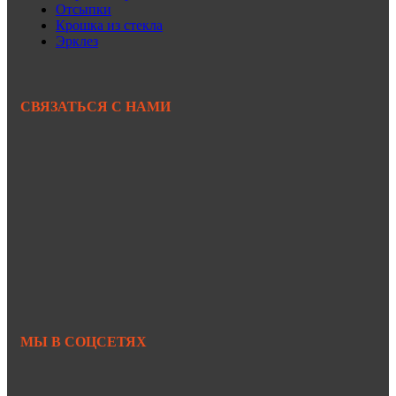
Отсыпки
Крошка из стекла
Эрклез
СВЯЗАТЬСЯ С НАМИ
+7 950 299-44-33
+7 902 480-88-44
Primkamni25@yandex.ru
+7 950 299-44-33
МЫ В СОЦСЕТЯХ