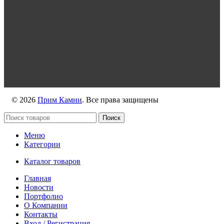
https://vk.com/primkamni
https://t.me/primkamni
https://max.ru/id2536239806_biz
© 2026
Прим Камни
. Все права защищены
Поиск
Меню
Категории
Каталог товаров
Главная
Новости
Портфолио
О Компании
Контакты
Вход / Регистрация